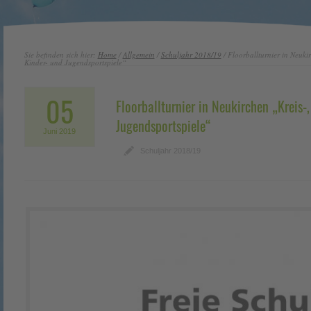
Sie befinden sich hier:
Home
/
Allgemein
/
Schuljahr 2018/19
/ Floorballturnier in Neuki
Kinder- und Jugendsportspiele“
05
Floorballturnier in Neukirchen „Kreis-
Jugendsportspiele“
Juni
2019
Schuljahr 2018/19