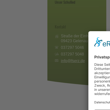
Unser Schullied
Kontakt
Straße der Einheit 79
09423 Gelenau
037297 5046
037297 5048
info@fserz.de