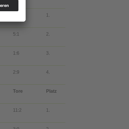
10:2
1.
5:1
2.
1:6
3.
2:9
4.
Tore
Platz
11:2
1.