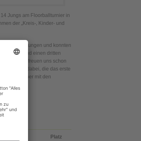
4 Jungs am Floorballturnier in
men der „Kreis-, Kinder- und
amt gute Leistungen und konnten
2006-2008) und einen dritten
u gelernt und freuen uns schon
der Schüler dabei, die das erste
 vor allem aber mit den
den sein.
Tore
Platz