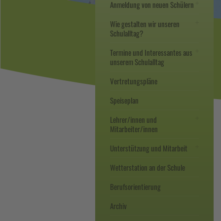
Anmeldung von neuen Schülern
Wie gestalten wir unseren
Schulalltag?
Termine und Interessantes aus
unserem Schulalltag
Vertretungspläne
Speiseplan
Lehrer/innen und
Mitarbeiter/innen
Unterstützung und Mitarbeit
Wetterstation an der Schule
Berufsorientierung
Archiv