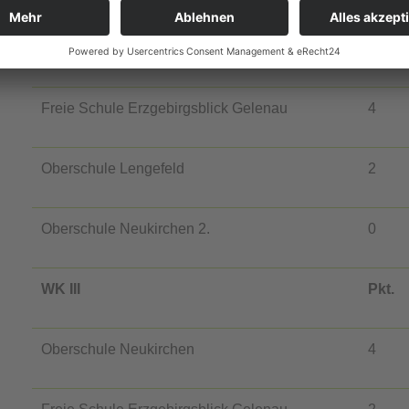
Oberschule Neukirchen 1.
6
Freie Schule Erzgebirgsblick Gelenau
4
Oberschule Lengefeld
2
Oberschule Neukirchen 2.
0
WK III
Pkt.
Oberschule Neukirchen
4