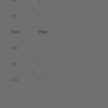
3:9
2.
2:5
3.
Tore
Platz
10:1
1.
7:6
2.
2:12
3.