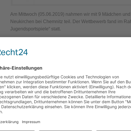
Am Mittwoch (05.06.2019) nahmen wir mit 9 Mädchen und 1
Neukirchen bei Chemnitz teil. Der Wettbewerb fand im Rah
Jugendsportspiele“ statt.
Mit teilweise verjüngten Mannschaften zeigten wir insges
zwei zweite Plätze (WK III – Jg. 2004-2006 / WK IV – Jg. 
Platz (Jg. 2002-2004) erzielen. Wir haben wieder viel daz
auf die Turniere im Herbst. Auch in diesem Jahr waren wie
Mal bei so einem Turnier mitspielten. Mit den Ergebnissen,
gezeigten Leistungen auf dem Spielfeld, können wir zufrie
WK IV
Pkt.