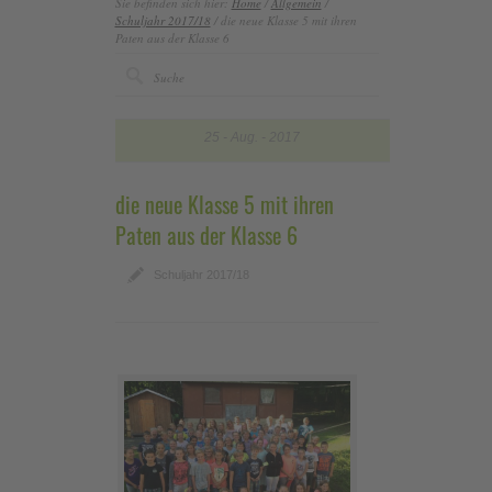
Sie befinden sich hier:
Home
/
Allgemein
/
Schuljahr 2017/18
/ die neue Klasse 5 mit ihren
Paten aus der Klasse 6
25
Aug.
2017
die neue Klasse 5 mit ihren
Paten aus der Klasse 6
Schuljahr 2017/18