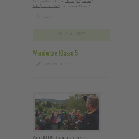
Sie befinden sich hier:
Home
/
Allgemein
/
Schuljahr 2017/18
/ Wandertag Klasse 5
09
Sep.
2017
Wandertag Klasse 5
Schuljahr 2017/18
Am 08.09. fand der erste