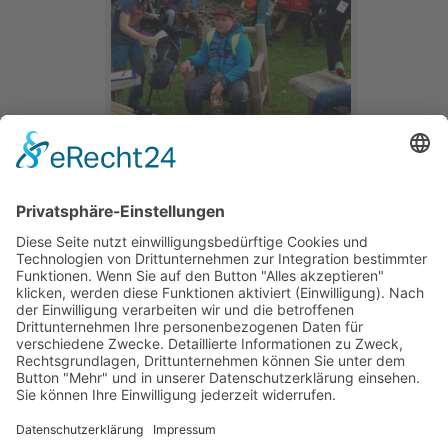
[zum Anfang]
Kontakt
Straße der Einheit 79
09423 Gelenau
037297 5046
037297 5048
info@fserz.de